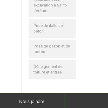
excavation à Saint-
Jérôme
Pose de dalle de
béton
Pose de gazon et de
tourbe
Déneigement de
toiture et entrée
Nous joindre