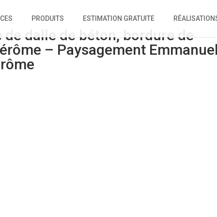
ICES
PRODUITS
ESTIMATION GRATUITE
RÉALISATION
 de dalle de béton, bordure de
St-Jérôme – Paysagement Emmanue
érôme