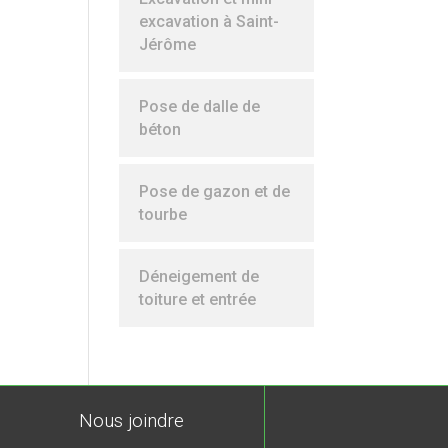
excavation à Saint-
Jérôme
Pose de dalle de
béton
Pose de gazon et de
tourbe
Déneigement de
toiture et entrée
Nous joindre