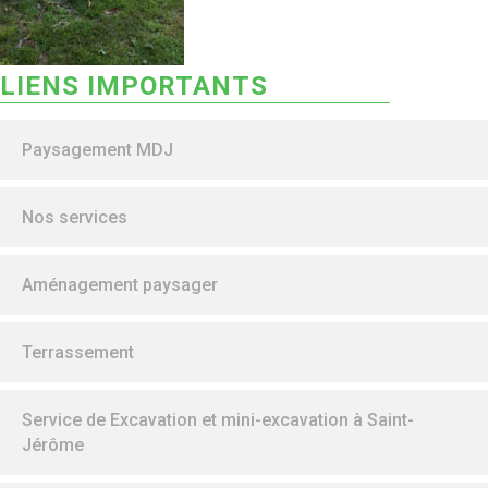
LIENS IMPORTANTS
Paysagement MDJ
Nos services
Aménagement paysager
Terrassement
Service de Excavation et mini-excavation à Saint-
Jérôme